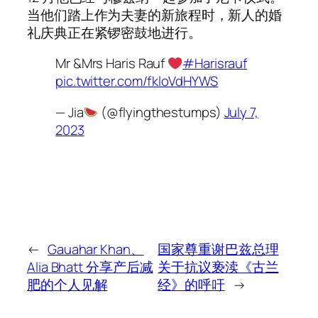
当他们踏上作为夫妻的新旅程时，新人的婚
礼庆典正在紧锣密鼓地进行。
Mr &Mrs Haris Rauf
#Harisrauf
pic.twitter.com/fkloVdHYWS
— Jia
(@flyingthestumps)
July 7,
2023
←
Gauahar Khan、
国家尊重谢巴兹总理
Alia Bhatt 分享产后减
关于抗议亵渎《古兰
肥的个人见解
经》的呼吁
→