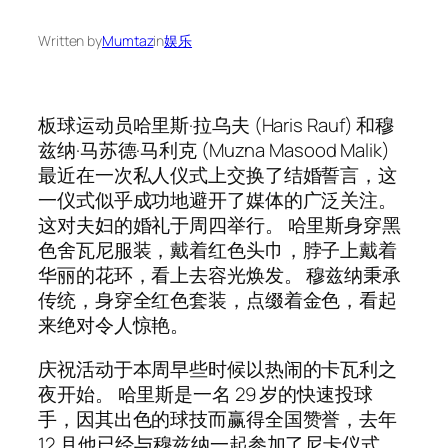
Written by
Mumtaz
in
娱乐
板球运动员哈里斯·拉乌夫 (Haris Rauf) 和穆
兹纳·马苏德·马利克 (Muzna Masood Malik)
最近在一次私人仪式上交换了结婚誓言，这
一仪式似乎成功地避开了媒体的广泛关注。
这对夫妇的婚礼于周四举行。 哈里斯身穿黑
色舍瓦尼服装，戴着红色头巾，脖子上戴着
华丽的花环，看上去容光焕发。 穆兹纳秉承
传统，身穿全红色套装，点缀着金色，看起
来绝对令人惊艳。
庆祝活动于本周早些时候以热闹的卡瓦利之
夜开始。 哈里斯是一名 29 岁的快速投球
手，因其出色的球技而赢得全国赞誉，去年
12 月他已经与穆兹纳一起参加了尼卡仪式。