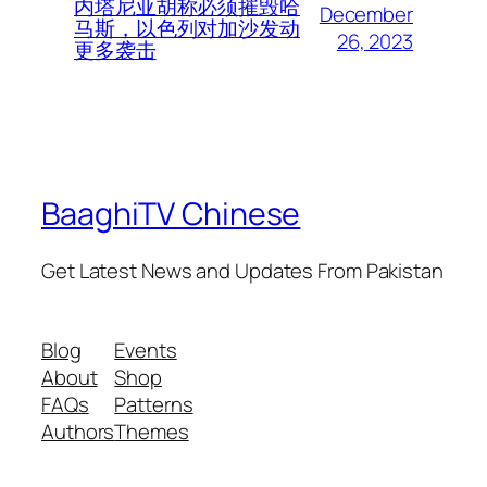
内塔尼亚胡称必须摧毁哈
December
马斯，以色列对加沙发动
26, 2023
更多袭击
BaaghiTV Chinese
Get Latest News and Updates From Pakistan
Blog
Events
About
Shop
FAQs
Patterns
Authors
Themes