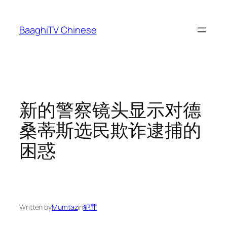
Skip
to
BaaghiTV Chinese
content
新的警察镜头显示对德
桑蒂斯选民欺诈逮捕的
困惑
Written by
Mumtaz
in
犯罪