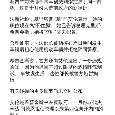
新西兰司法部长因车祸受到指控后于周一辞
职，这是十月份大选前政府的新挫折。
法新社称，基里塔普·“基里”·艾伦表示，她的
职位现在“站不住脚”，她已告诉总理克里斯·
希普金斯，她将“立即”辞去职务。
总理证实，司法部长被指控在周日晚间发生
车祸后粗心使用机动车辆并拒绝陪同警察。
希普金斯说，警方还向艾伦发出了一份违规
通知，因为他退回了超过限度的酒精呼气测
试。 事故发生后，这位部长被警方短暂拘
留。
有关碰撞的更多细节尚未立即公布。
艾伦是希普金斯中左翼政府自一月份取代杰
辛达·阿德恩担任总理以来第四位离开内阁的
部长。