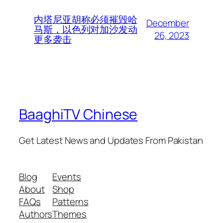
内塔尼亚胡称必须摧毁哈
December
马斯，以色列对加沙发动
26, 2023
更多袭击
BaaghiTV Chinese
Get Latest News and Updates From Pakistan
Blog
Events
About
Shop
FAQs
Patterns
Authors
Themes