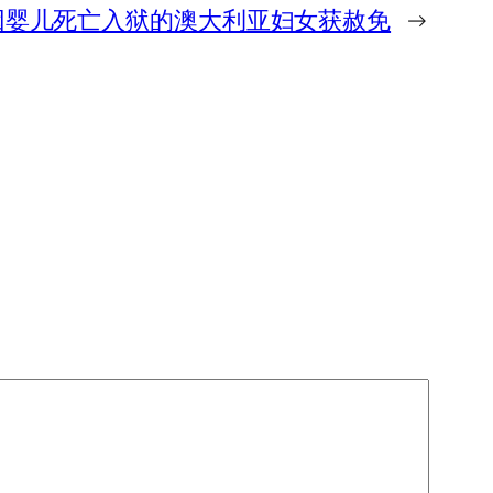
igg)：因婴儿死亡入狱的澳大利亚妇女获赦免
→