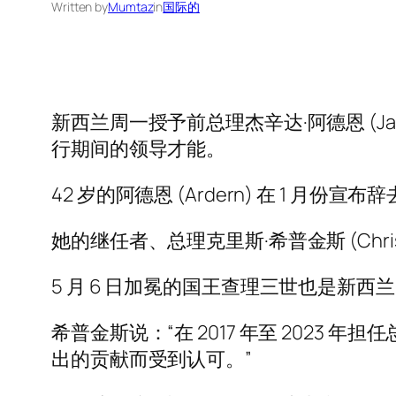
Written by
Mumtaz
in
国际的
新西兰周一授予前总理杰辛达·阿德恩 (Jacin
行期间的领导才能。
42 岁的阿德恩 (Ardern) 在 1
她的继任者、总理克里斯·希普金斯 (Chr
5 月 6 日加冕的国王查理三世也是新西
希普金斯说：“在 2017 年至 2023 
出的贡献而受到认可。”