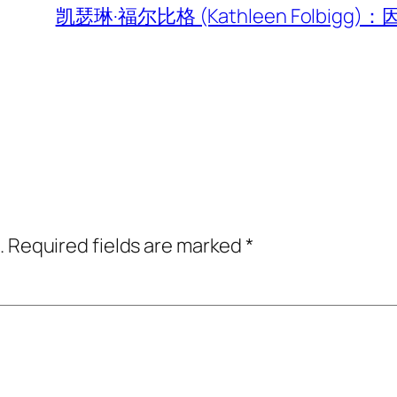
凯瑟琳·福尔比格 (Kathleen Folb
.
Required fields are marked
*