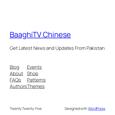
BaaghiTV Chinese
Get Latest News and Updates From Pakistan
Blog
Events
About
Shop
FAQs
Patterns
Authors
Themes
Twenty Twenty-Five
Designed with
WordPress