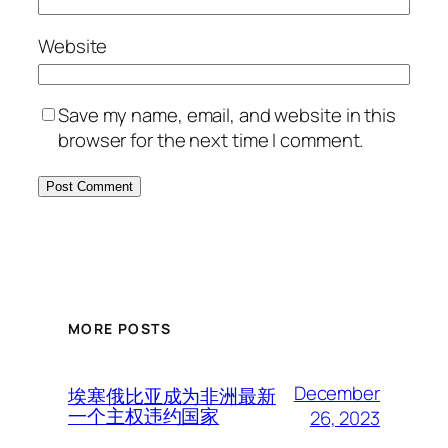
Website
Save my name, email, and website in this
browser for the next time I comment.
MORE POSTS
December
埃塞俄比亚成为非洲最新
一个主权违约国家
26, 2023