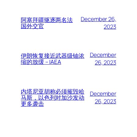
December 26,
阿塞拜疆驱逐两名法
国外交官
2023
December
伊朗恢复接近武器级铀浓
缩的放缓 – IAEA
26, 2023
内塔尼亚胡称必须摧毁哈
December
马斯，以色列对加沙发动
26, 2023
更多袭击