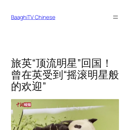
Skip
to
BaaghiTV Chinese
content
旅英“顶流明星”回国！
曾在英受到“摇滚明星般
的欢迎”