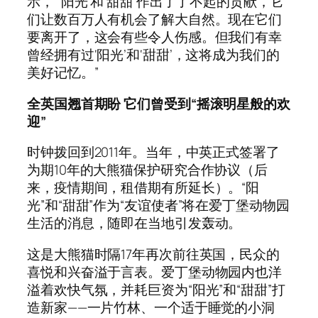
示，“‘阳光’和‘甜甜’作出了了不起的贡献，它
们让数百万人有机会了解大自然。现在它们
要离开了，这会有些令人伤感。但我们有幸
曾经拥有过‘阳光’和‘甜甜’，这将成为我们的
美好记忆。”
全英国翘首期盼
它们曾受到“摇滚明星般的欢
迎”
时钟拨回到2011年。当年，中英正式签署了
为期10年的大熊猫保护研究合作协议（后
来，疫情期间，租借期有所延长）。“阳
光”和“甜甜”作为“友谊使者”将在爱丁堡动物园
生活的消息，随即在当地引发轰动。
这是大熊猫时隔17年再次前往英国，民众的
喜悦和兴奋溢于言表。爱丁堡动物园内也洋
溢着欢快气氛，并耗巨资为“阳光”和“甜甜”打
造新家——一片竹林、一个适于睡觉的小洞