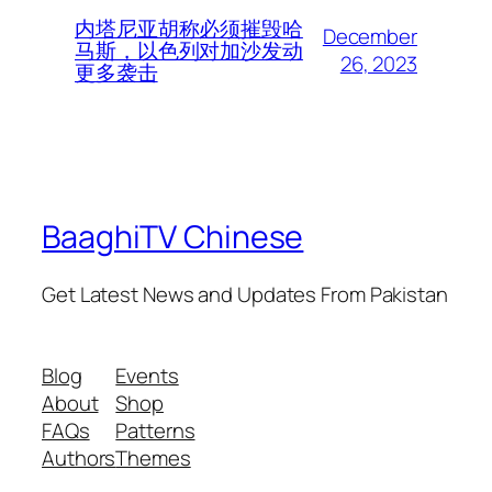
内塔尼亚胡称必须摧毁哈
December
马斯，以色列对加沙发动
26, 2023
更多袭击
BaaghiTV Chinese
Get Latest News and Updates From Pakistan
Blog
Events
About
Shop
FAQs
Patterns
Authors
Themes