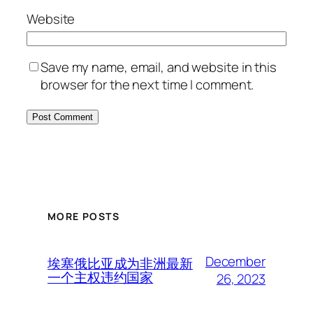
Website
Save my name, email, and website in this
browser for the next time I comment.
MORE POSTS
December
埃塞俄比亚成为非洲最新
一个主权违约国家
26, 2023