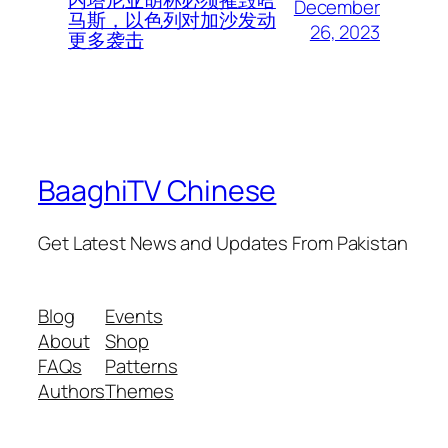
内塔尼亚胡称必须摧毁哈
December
马斯，以色列对加沙发动
26, 2023
更多袭击
BaaghiTV Chinese
Get Latest News and Updates From Pakistan
Blog
Events
About
Shop
FAQs
Patterns
Authors
Themes