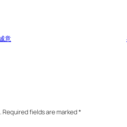
诚意
.
Required fields are marked
*