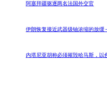
阿塞拜疆驱逐两名法国外交官
伊朗恢复接近武器级铀浓缩的放缓 – 
内塔尼亚胡称必须摧毁哈马斯，以