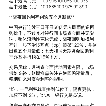
盘中最高（元） 100.905 101.065 100.035
盘中最低（元） 100.835 100.975 99.890
**隔夜回购利率创逾五个月新低**
中国央行连续三日开展30亿元人民币的逆回
购操作，不过其对银行间市场资金面并无影
响，整体流动性宽松无虞，隔夜回购加权利
率进一步下滑15基点（bp）跌破1.20%，并创
出逾五个月最低；七天和14天期资金回购利
率亦基本持稳在1.6%下方。
交易员称，月初资金面扰动因素有限，市场
供给充裕，短期惟需关注在逆回购缩量后，
税期到来对资金利率的影响。
“松，一早利率就直接到低位了，隔夜更低，
加权不到1.2%，”北京一银行交易员说。
华东一券商交易员称，央行连续三天每天逆