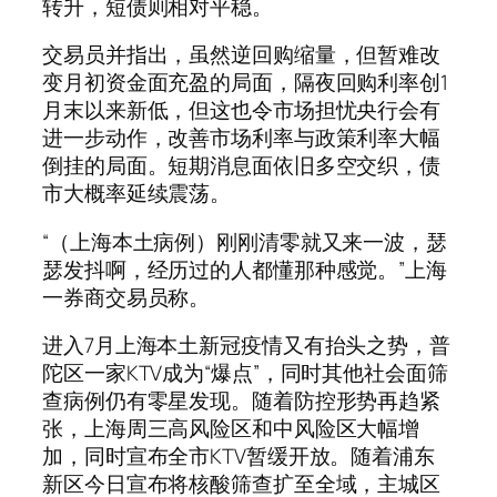
转升，短债则相对平稳。
交易员并指出，虽然逆回购缩量，但暂难改
变月初资金面充盈的局面，隔夜回购利率创1
月末以来新低，但这也令市场担忧央行会有
进一步动作，改善市场利率与政策利率大幅
倒挂的局面。短期消息面依旧多空交织，债
市大概率延续震荡。
“（上海本土病例）刚刚清零就又来一波，瑟
瑟发抖啊，经历过的人都懂那种感觉。”上海
一券商交易员称。
进入7月上海本土新冠疫情又有抬头之势，普
陀区一家KTV成为“爆点”，同时其他社会面筛
查病例仍有零星发现。随着防控形势再趋紧
张，上海周三高风险区和中风险区大幅增
加，同时宣布全市KTV暂缓开放。随着浦东
新区今日宣布将核酸筛查扩至全域，主城区