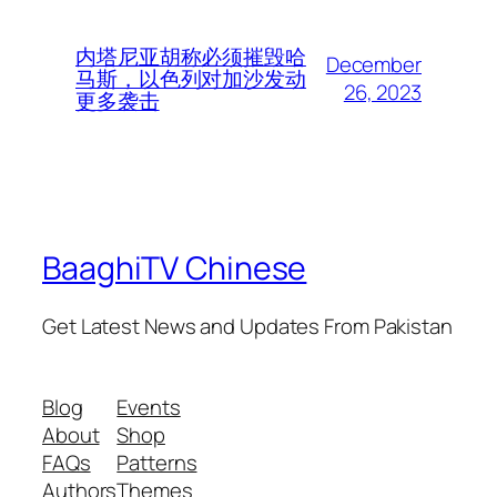
内塔尼亚胡称必须摧毁哈
December
马斯，以色列对加沙发动
26, 2023
更多袭击
BaaghiTV Chinese
Get Latest News and Updates From Pakistan
Blog
Events
About
Shop
FAQs
Patterns
Authors
Themes