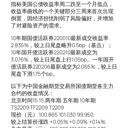
指标美国公债收益率周二跌至一个月低点，
收益率曲线的一个关键部分三周来首次出现
倒置，因经济担忧削弱了风险偏好，并增加
了对避险资产的需求。
10年期国债活跃券220010最新成交收益率
2.835%，较上日尾盘略升0.5bp（基点）；
10年国开债活跃券220210最新成交为
3.076%，较上日尾盘上行1.05bp。一年国开
债活跃券220206最新成交为2.065%，较上日
尾盘下滑1.75个bp。
以下为中国金融期货交易所国债期货各主力
合约的收盘情况：
北京时间15:15 两年期 五年期 10年期
TS2209 TF2209 T2209
现价（元） 100.865 101.030 99.950
较上结算价涨跌 +0.05% +0.09% +0.14%