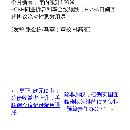
个月新高，年内累升1.20%
–CNH同业拆息利率全线续跌，HKMA日间回
购协议流动性悉数用尽
(发稿 张金栋/马蓉；审校 林高丽)
←
更正-欧元债市：
除非加税，否则英国面
公债收益率上升，美
临难以为继的债务负担
联储会议记录聚焦通
–预算责任办公室
→
胀