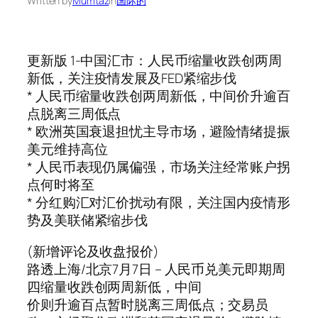
Written by
Mumtaz
in
国际的
更新版 1-中国汇市：人民币缩量收跌创两周
新低，关注疫情发展及FED紧缩步伐
* 人民币缩量收跌创两周新低，中间价升逾百
点脱离三周低点
* 欧洲英国衰退担忧主导市场，避险情绪提振
美元维持高位
* 人民币表现仍属偏强，市场关注经常账户拐
点何时将至
* 分红购汇对汇价扰动有限，关注国内疫情形
势及美联储紧缩步伐
(新增评论及收盘报价)
路透上海/北京7月7日 – 人民币兑美元即期周
四缩量收跌创两周新低，中间
价则升逾百点暂时脱离三周低点；交易员