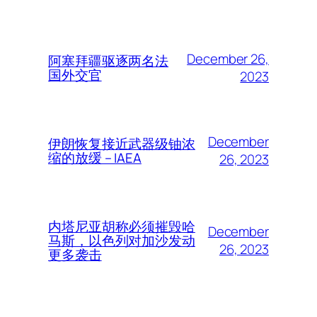
December 26,
阿塞拜疆驱逐两名法
国外交官
2023
December
伊朗恢复接近武器级铀浓
缩的放缓 – IAEA
26, 2023
内塔尼亚胡称必须摧毁哈
December
马斯，以色列对加沙发动
26, 2023
更多袭击