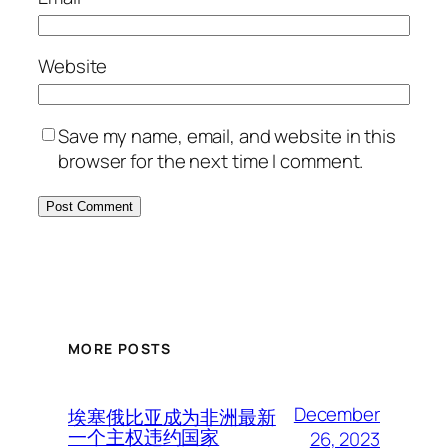
Website
Save my name, email, and website in this
browser for the next time I comment.
MORE POSTS
December
埃塞俄比亚成为非洲最新
一个主权违约国家
26, 2023