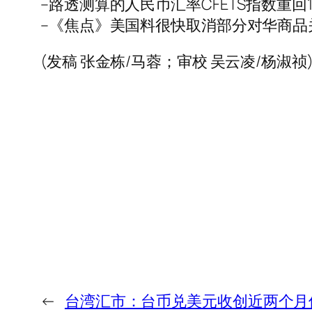
–路透测算的人民币汇率CFETS指数重回
–《焦点》美国料很快取消部分对华商品
(发稿 张金栋/马蓉；审校 吴云凌/杨淑祯
←
台湾汇市：台币兑美元收创近两个月低