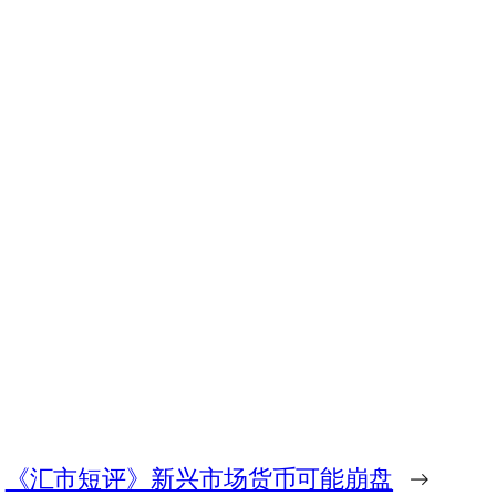
《汇市短评》新兴市场货币可能崩盘
→