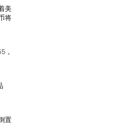
着美
币将
5，
品
倒置