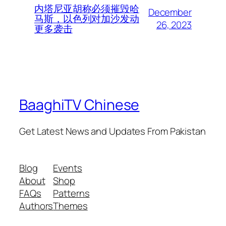
内塔尼亚胡称必须摧毁哈
December
马斯，以色列对加沙发动
26, 2023
更多袭击
BaaghiTV Chinese
Get Latest News and Updates From Pakistan
Blog
Events
About
Shop
FAQs
Patterns
Authors
Themes