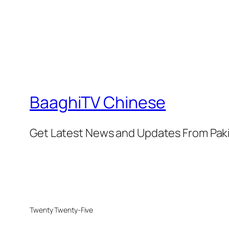
BaaghiTV Chinese
Get Latest News and Updates From Pak
Twenty Twenty-Five