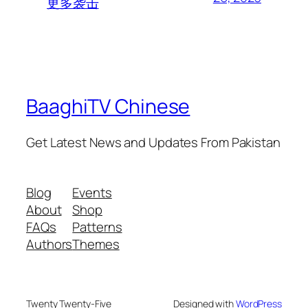
更多袭击
BaaghiTV Chinese
Get Latest News and Updates From Pakistan
Blog
Events
About
Shop
FAQs
Patterns
Authors
Themes
Twenty Twenty-Five
Designed with
WordPress