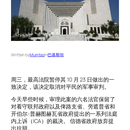
Written by
Mumtaz
in
巴基斯坦
周三，最高法院暂停其 10 月 23 日做出的一
致决定，该决定取消对平民的军事审判。
今天早些时候，审理此案的六名法官保留了
对看守联邦政府以及俾路支省、旁遮普省和
开伯尔-普赫图赫瓦省政府提出的一系列法庭
内上诉（ICA）的裁决。 信德省政府放弃提
出抗辩。