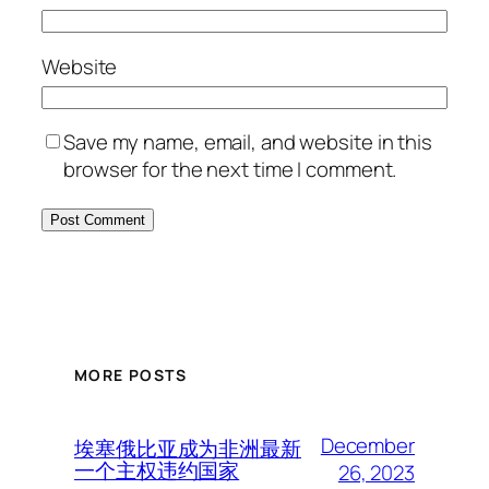
Website
Save my name, email, and website in this
browser for the next time I comment.
MORE POSTS
December
埃塞俄比亚成为非洲最新
一个主权违约国家
26, 2023