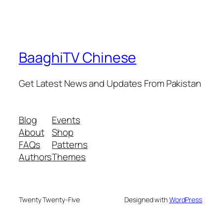
BaaghiTV Chinese
Get Latest News and Updates From Pakistan
Blog
Events
About
Shop
FAQs
Patterns
Authors
Themes
Twenty Twenty-Five
Designed with
WordPress