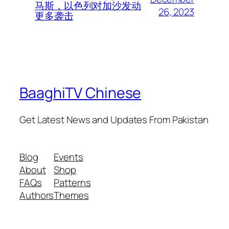
马斯，以色列对加沙发动
26, 2023
更多袭击
BaaghiTV Chinese
Get Latest News and Updates From Pakistan
Blog
Events
About
Shop
FAQs
Patterns
Authors
Themes