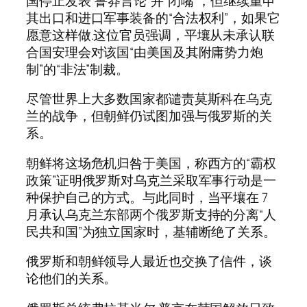
国停止发表“鲁莽言论”并“闭嘴”，但继续重申
其出口和进口军事装备的“合法权利”，如果它
愿意这样做.这位官员强调，平壤从未承认联
合国安理会对该国“由美国及其附庸势力炮
制”的“非法”制裁。
尽管世界上大多数国家都谴责莫斯科在乌克
兰的战争，但朝鲜仍试图加强与俄罗斯的关
系。
朝鲜将这场危机归咎于美国，称西方的“霸权
政策”证明俄罗斯对乌克兰采取军事行动是一
种保护自己的方式。与此同时，当平壤在 7
月承认乌克兰东部两个俄罗斯支持的分离“人
民共和国”为独立国家时，基辅断绝了关系。
俄罗斯和朝鲜领导人最近也交换了信件，谈
论他们的关系。