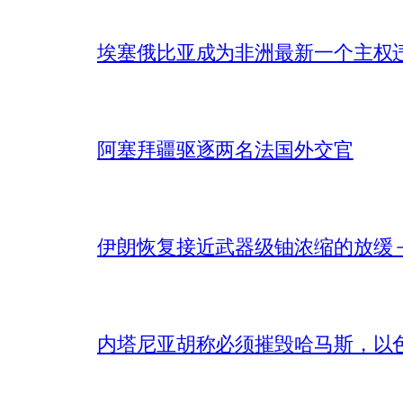
埃塞俄比亚成为非洲最新一个主权
阿塞拜疆驱逐两名法国外交官
伊朗恢复接近武器级铀浓缩的放缓 – 
内塔尼亚胡称必须摧毁哈马斯，以