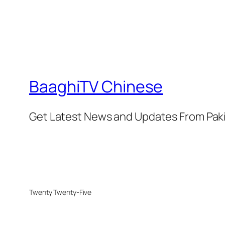
BaaghiTV Chinese
Get Latest News and Updates From Pak
Twenty Twenty-Five