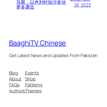
马斯，以色列对加沙发动
26, 2023
更多袭击
BaaghiTV Chinese
Get Latest News and Updates From Pakistan
Blog
Events
About
Shop
FAQs
Patterns
Authors
Themes