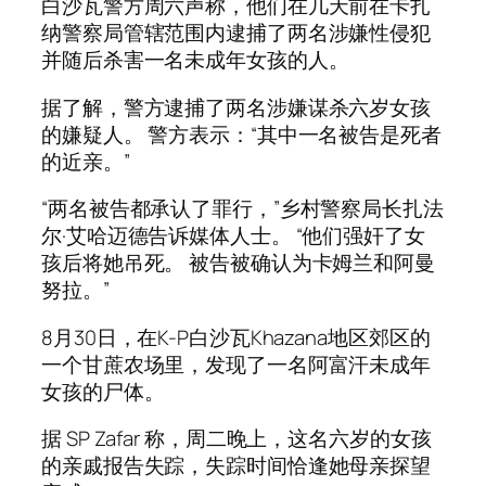
白沙瓦警方周六声称，他们在几天前在卡扎
纳警察局管辖范围内逮捕了两名涉嫌性侵犯
并随后杀害一名未成年女孩的人。
据了解，警方逮捕了两名涉嫌谋杀六岁女孩
的嫌疑人。 警方表示：“其中一名被告是死者
的近亲。”
“两名被告都承认了罪行，”乡村警察局长扎法
尔·艾哈迈德告诉媒体人士。 “他们强奸了女
孩后将她吊死。 被告被确认为卡姆兰和阿曼
努拉。”
8月30日，在K-P白沙瓦Khazana地区郊区的
一个甘蔗农场里，发现了一名阿富汗未成年
女孩的尸体。
据 SP Zafar 称，周二晚上，这名六岁的女孩
的亲戚报告失踪，失踪时间恰逢她母亲探望