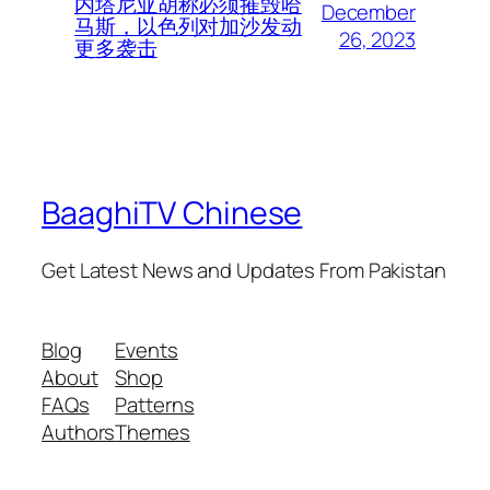
内塔尼亚胡称必须摧毁哈
December
马斯，以色列对加沙发动
26, 2023
更多袭击
BaaghiTV Chinese
Get Latest News and Updates From Pakistan
Blog
Events
About
Shop
FAQs
Patterns
Authors
Themes