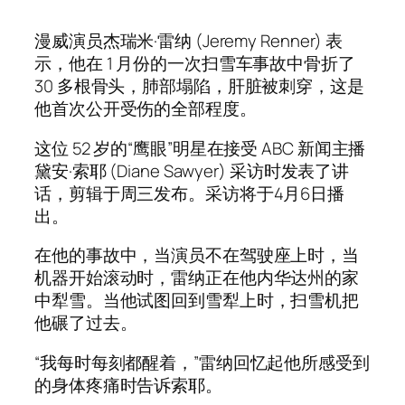
漫威演员杰瑞米·雷纳 (Jeremy Renner) 表
示，他在 1 月份的一次扫雪车事故中骨折了
30 多根骨头，肺部塌陷，肝脏被刺穿，这是
他首次公开受伤的全部程度。
这位 52 岁的“鹰眼”明星在接受 ABC 新闻主播
黛安·索耶 (Diane Sawyer) 采访时发表了讲
话，剪辑于周三发布。采访将于4月6日播
出。
在他的事故中，当演员不在驾驶座上时，当
机器开始滚动时，雷纳正在他内华达州的家
中犁雪。当他试图回到雪犁上时，扫雪机把
他碾了过去。
“我每时每刻都醒着，”雷纳回忆起他所感受到
的身体疼痛时告诉索耶。