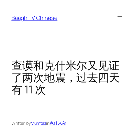
Skip
to
BaaghiTV Chinese
content
查谟和克什米尔又见证
了两次地震，过去四天
有 11 次
Written by
Mumtaz
in
克什米尔