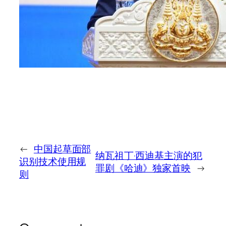
←
中国起草面部
纳瓦祖丁·西迪基主演的犯
识别技术使用规
罪剧《哈迪》独家首映
→
则