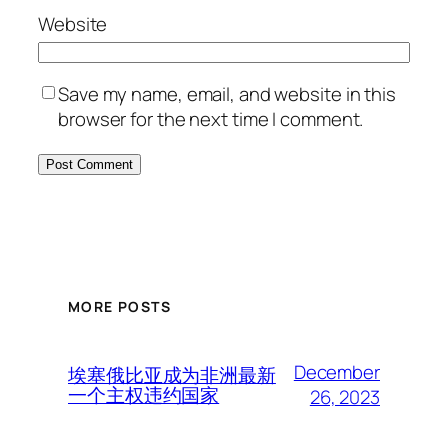
Website
Save my name, email, and website in this
browser for the next time I comment.
MORE POSTS
December
埃塞俄比亚成为非洲最新
一个主权违约国家
26, 2023