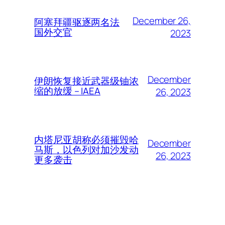
December 26,
阿塞拜疆驱逐两名法
国外交官
2023
December
伊朗恢复接近武器级铀浓
缩的放缓 – IAEA
26, 2023
内塔尼亚胡称必须摧毁哈
December
马斯，以色列对加沙发动
26, 2023
更多袭击