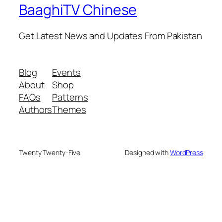
BaaghiTV Chinese
Get Latest News and Updates From Pakistan
Blog
Events
About
Shop
FAQs
Patterns
Authors
Themes
Twenty Twenty-Five
Designed with
WordPress