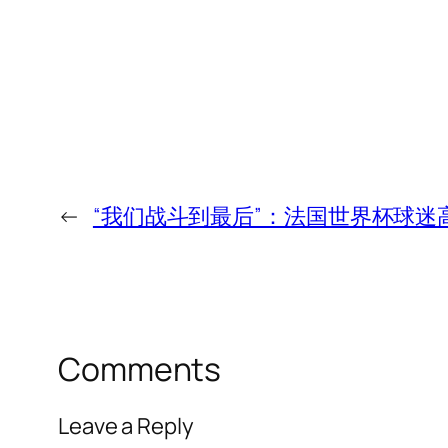
←
“我们战斗到最后”：法国世界杯球迷高唱 L
Comments
Leave a Reply