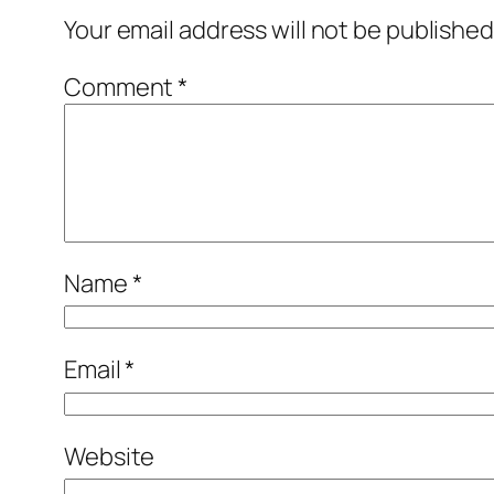
Your email address will not be published
Comment
*
Name
*
Email
*
Website