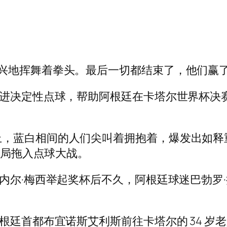
兴地挥舞着拳头。最后一切都结束了，他们赢
el) 刚刚打进决定性点球，帮助阿根廷在卡塔尔世界
，蓝白相间的人们尖叫着拥抱着，爆发出如释重负
僵局拖入点球大战。
昂内尔·梅西举起奖杯后不久，阿根廷球迷巴勃罗
根廷首都布宜诺斯艾利斯前往卡塔尔的 34 岁