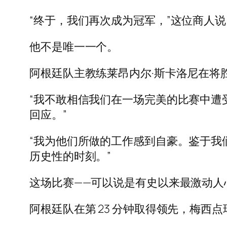
“终于，我们再次成为冠军，”这位商人说
他不是唯一一个。
阿根廷队主教练莱昂内尔·斯卡洛尼在将
“我不敢相信我们在一场完美的比赛中遭
回应。”
“我为他们所做的工作感到自豪。鉴于我
历史性的时刻。”
这场比赛——可以说是有史以来最激动人
阿根廷队在第 23 分钟取得领先，梅