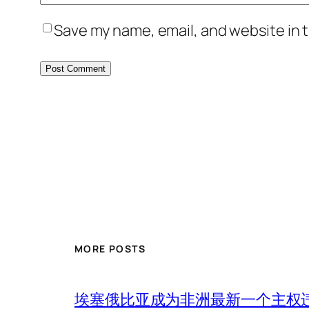
Save my name, email, and website in t
MORE POSTS
埃塞俄比亚成为非洲最新一个主权