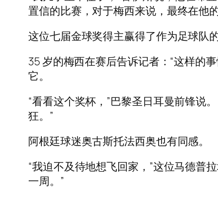
置信的比赛，对于梅西来说，最终在他的上
这位七届金球奖得主赢得了作为足球队的
35 岁的梅西在赛后告诉记者：“这样的
它。
“看看这个奖杯，”巴黎圣日耳曼前锋说
狂。”
阿根廷球迷奥古斯托法西奥也有同感。
“我迫不及待地想飞回家，”这位马德普
一周。”