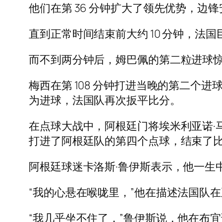
他们在第 36 分钟扩大了领先优势，
直到正常时间结束前大约 10 分钟，法国巨星
而不到两分钟后，姆巴佩的第二粒进球
梅西在第 108 分钟打进当晚的第二个
为进球，法国队再次扳平比分。
在点球大战中，阿根廷门将埃米利亚诺·
打进了阿根廷队的第四个点球，结束了
阿根廷球迷卡洛斯·鲁伊斯表示，他一生
“我的心悬在喉咙里，”他在描述法国队
“我几乎坐不住了，”鲁伊斯说，他在布