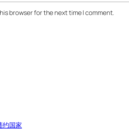
his browser for the next time I comment.
违约国家