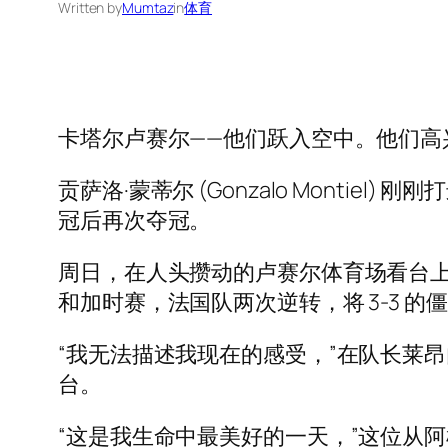
Written by
Mumtaz
in
体育
卡塔尔卢赛尔——他们跃入空中。他们高
贡萨洛·蒙蒂尔 (Gonzalo Monti
冠后再次夺冠。
周日，在人头攒动的卢赛尔体育场看台上
和加时赛，法国队两次逆转，将 3-3 的
“我无法描述我现在的感受，”在队长莱
台。
“这是我生命中最美好的一天，”这位从阿