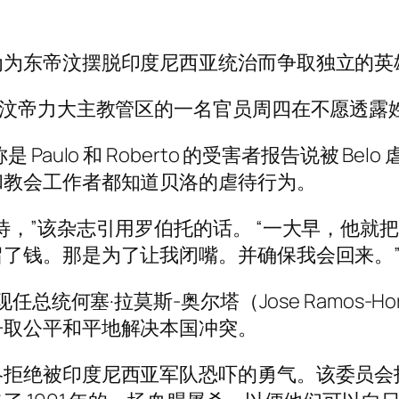
为为东帝汶摆脱印度尼西亚统治而争取独立的英
帝汶帝力大主教管区的一名官员周四在不愿透露
两名据称是 Paulo 和 Roberto 的受害者报告说
和教会工作者都知道贝洛的虐待行为。
待，”该杂志引用罗伯托的话。 “一大早，他就
了钱。那是为了让我闭嘴。并确保我会回来。
任总统何塞·拉莫斯-奥尔塔（Jose Ramos-
争取公平和平地解决本国冲突。
洛拒绝被印度尼西亚军队恐吓的勇气。该委员会