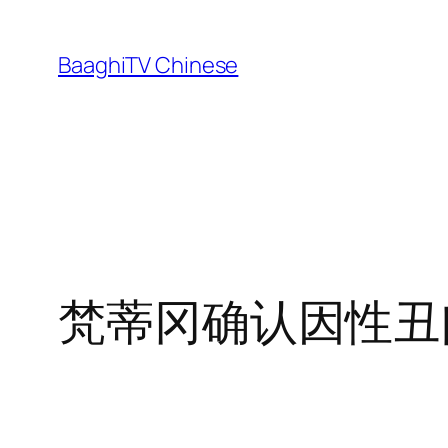
Skip
to
BaaghiTV Chinese
content
梵蒂冈确认因性丑