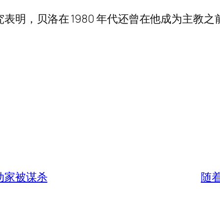
 表示，其研究表明，贝洛在 1980 年代还曾在他成​
活动家被谋杀
随