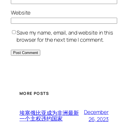
Website
Save my name, email, and website in this
browser for the next time I comment.
MORE POSTS
December
埃塞俄比亚成为非洲最新
一个主权违约国家
26, 2023