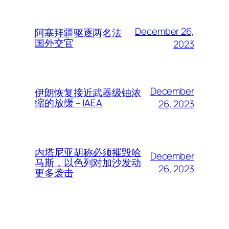
December 26,
阿塞拜疆驱逐两名法
国外交官
2023
December
伊朗恢复接近武器级铀浓
缩的放缓 – IAEA
26, 2023
内塔尼亚胡称必须摧毁哈
December
马斯，以色列对加沙发动
26, 2023
更多袭击