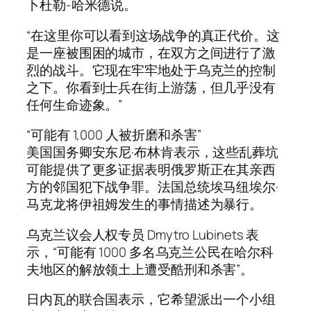
卜杜勒-哈米德说。
“在这里你可以看到这场战争的真正代价。这
是一座被围困的城市，在双方之间进行了激
烈的战斗。它现在牢牢地处于乌克兰的控制
之下。你看到士兵在街上游荡，但几乎没有
任何生命迹象。”
“可能有 1,000 人被折磨和杀害”
美国国务卿安东尼·布林肯表示，这些乱葬坑
可能提供了更多证据表明俄罗斯正在其亲西
方的邻国犯下战争罪。法国总统埃马纽埃尔·
马克龙将伊祖姆发生的事情描述为暴行。
乌克兰议会人权专员 Dmytro Lubinets 表
示，“可能有 1000 多名乌克兰公民在哈尔科
夫地区的解放领土上遭受酷刑和杀害”。
日内瓦的联合国表示，它希望派出一个小组