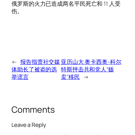
俄罗斯的火力已造成两名平民死亡和 11 人受
伤。
←
报告指责社交媒
亚历山大·奥卡西奥-科尔
体助长了被盗的选
特斯抨击共和党人“贩
举谎言
卖”移民
→
Comments
Leave a Reply