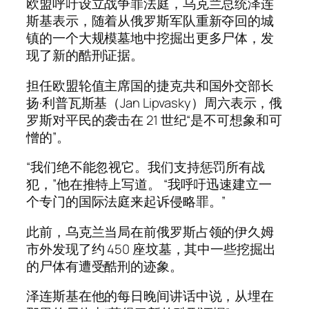
欧盟呼吁设立战争罪法庭，乌克兰总统泽连
斯基表示，随着从俄罗斯军队重新夺回的城
镇的一个大规模墓地中挖掘出更多尸体，发
现了新的酷刑证据。
担任欧盟轮值主席国的捷克共和国外交部长
扬·利普瓦斯基（Jan Lipvasky）周六表示，俄
罗斯对平民的袭击在 21 世纪“是不可想象和可
憎的”。
“我们绝不能忽视它。我们支持惩罚所有战
犯，”他在推特上写道。 “我呼吁迅速建立一
个专门的国际法庭来起诉侵略罪。”
此前，乌克兰当局在前俄罗斯占领的伊久姆
市外发现了约 450 座坟墓，其中一些挖掘出
的尸体有遭受酷刑的迹象。
泽连斯基在他的每日晚间讲话中说，从埋在