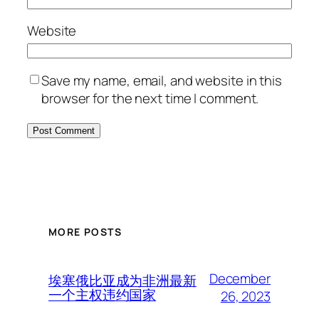
Website
Save my name, email, and website in this
browser for the next time I comment.
MORE POSTS
December
埃塞俄比亚成为非洲最新
一个主权违约国家
26, 2023