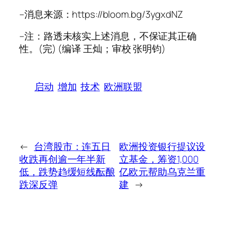
–消息来源：https://bloom.bg/3ygxdNZ
–注：路透未核实上述消息，不保证其正确
性。(完) (编译 王灿；审校 张明钧)
启动
增加
技术
欧洲联盟
←
台湾股市：连五日
欧洲投资银行提议设
收跌再创逾一年半新
立基金，筹资1,000
低，跌势趋缓短线酝酿
亿欧元帮助乌克兰重
跌深反弹
建
→