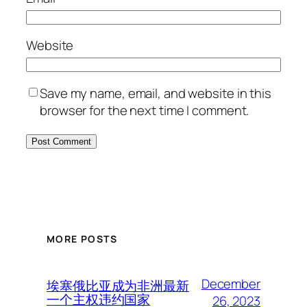
Website
Save my name, email, and website in this
browser for the next time I comment.
MORE POSTS
December
埃塞俄比亚成为非洲最新
一个主权违约国家
26, 2023