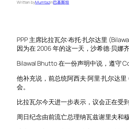
Written by
Mumtaz
in
巴基斯坦
PPP 主席比拉瓦尔·布托·扎尔达里 (Bilaw
因为在 2006 年的这一天，沙希德·贝娜齐
Bilawal Bhutto 在一份声明中说，遵
他补充说，前总统阿西夫·阿里·扎尔达里 (Asi
会。
比拉瓦尔今天进一步表示，议会正在受
周日纪念由前流亡总理纳瓦兹谢里夫和穆赫