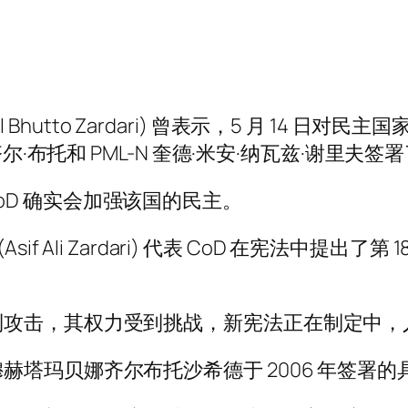
al Bhutto Zardari) 曾表示，5 月 1
尔·布托和 PML-N 奎德·米安·纳瓦兹·谢里夫签
守 CoD 确实会加强该国的民主。
f Ali Zardari) 代表 CoD 在宪法中提
到攻击，其权力受到挑战，新宪法正在制定中，
塔玛贝娜齐尔布托沙希德于 2006 年签署的具