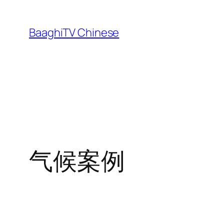
Skip
to
BaaghiTV Chinese
content
气候案例