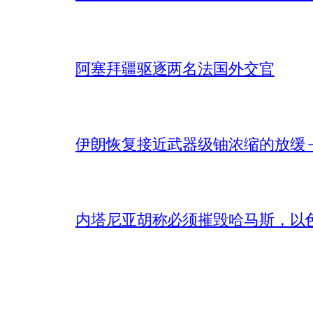
阿塞拜疆驱逐两名法国外交官
伊朗恢复接近武器级铀浓缩的放缓 – 
内塔尼亚胡称必须摧毁哈马斯，以