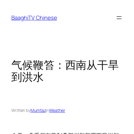
Skip
to
BaaghiTV Chinese
content
气候鞭笞：西南从干旱
到洪水
Written by
Mumtaz
in
Weather