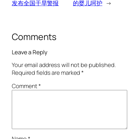
发布全国干旱警报
的婴儿呵护
→
Comments
Leave a Reply
Your email address will not be published.
Required fields are marked
*
Comment
*
Name
*