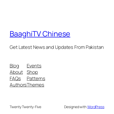
BaaghiTV Chinese
Get Latest News and Updates From Pakistan
Blog
Events
About
Shop
FAQs
Patterns
Authors
Themes
Twenty Twenty-Five
Designed with
WordPress