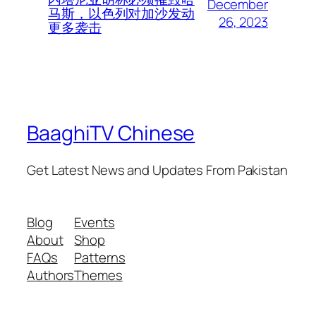
December
马斯，以色列对加沙发动
26, 2023
更多袭击
BaaghiTV Chinese
Get Latest News and Updates From Pakistan
Blog
Events
About
Shop
FAQs
Patterns
Authors
Themes