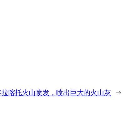
喀拉喀托火山喷发，喷出巨大的火山灰
→