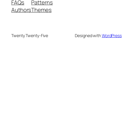
FAQs
Patterns
Authors
Themes
Twenty Twenty-Five
Designed with
WordPress