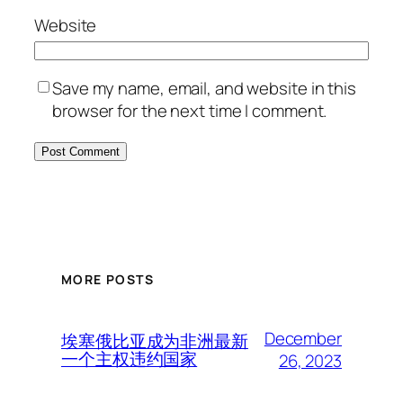
Website
Save my name, email, and website in this
browser for the next time I comment.
MORE POSTS
December
埃塞俄比亚成为非洲最新
一个主权违约国家
26, 2023