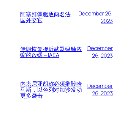
December 26,
阿塞拜疆驱逐两名法
国外交官
2023
December
伊朗恢复接近武器级铀浓
缩的放缓 – IAEA
26, 2023
内塔尼亚胡称必须摧毁哈
December
马斯，以色列对加沙发动
26, 2023
更多袭击