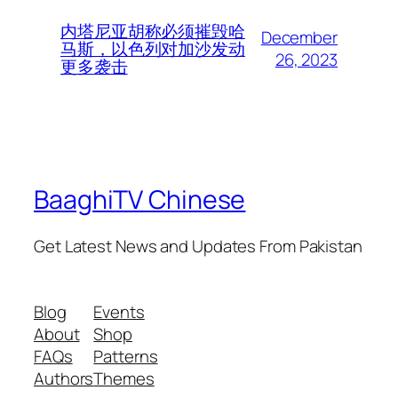
内塔尼亚胡称必须摧毁哈
December
马斯，以色列对加沙发动
26, 2023
更多袭击
BaaghiTV Chinese
Get Latest News and Updates From Pakistan
Blog
Events
About
Shop
FAQs
Patterns
Authors
Themes