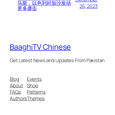
马斯，以色列对加沙发动
26, 2023
更多袭击
BaaghiTV Chinese
Get Latest News and Updates From Pakistan
Blog
Events
About
Shop
FAQs
Patterns
Authors
Themes