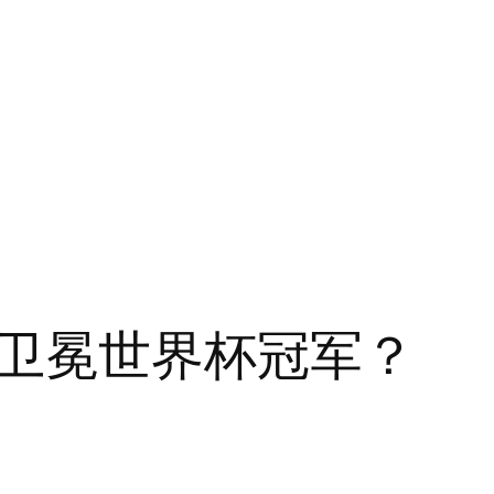
卫冕世界杯冠军？