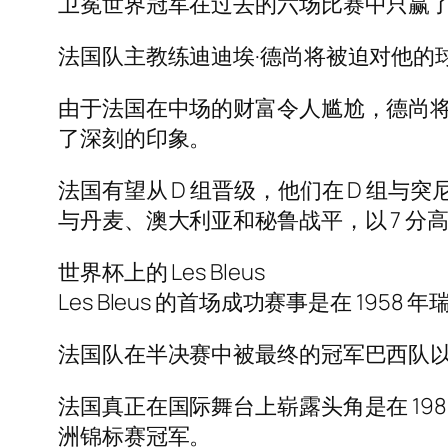
卫冕世界冠军在过去的六场比赛中只赢
法国队主教练迪迪埃·德尚将被迫对他的
由于法国在中场的财富令人尴尬，德尚将有很多
了深刻的印象。
法国有望从 D 组晋级，他们在 D 组与
与丹麦、澳大利亚和秘鲁战平，以 7 分
世界杯上的 Les Bleus
Les Bleus 的首场成功赛事是在 1958 年
法国队在半决赛中被最终的冠军巴西队以 5
法国真正在国际舞台上崭露头角是在 1980 
洲锦标赛冠军。