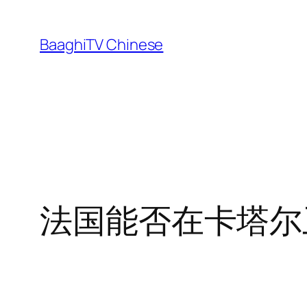
Skip
to
BaaghiTV Chinese
content
法国能否在卡塔尔