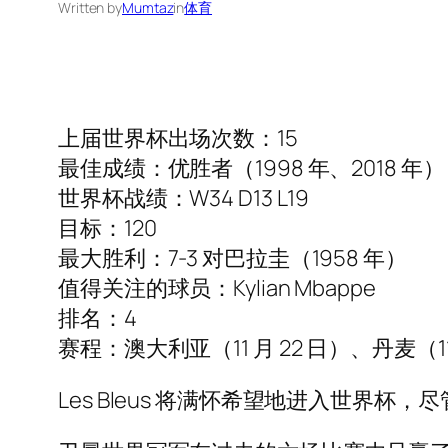
Written by
Mumtaz
in
体育
上届世界杯​​出场次数：15
最佳成绩：优胜者（1998 年、2018 年）
世界杯战绩：W34 D13 L19
目标：120
最大胜利：7-3 对巴拉圭（1958 年）
值得关注的球员：Kylian Mbappe
排名：4
赛程：澳大利亚（11 月 22 日）、丹麦（11 
Les Bleus 将满怀希望地进入世界