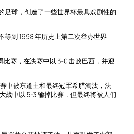
的足球，创造了一些世界杯最具戏剧性的
到 1998 年历史上第二次举办世界
比赛，在决赛中以 3-0 击败巴西，并迎
之一决赛中被东道主和最终冠军希腊淘汰，法
大战中以 5-3 输掉比赛，但最终将被人们