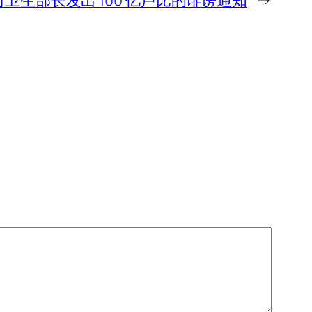
卫生部长发出 100 亿卢比的诽谤通知
→