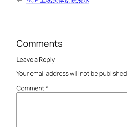
←
ACP 呈现实体剧院展示
Comments
Leave a Reply
Your email address will not be published
Comment
*