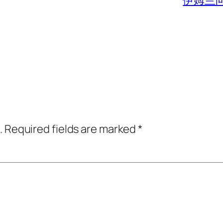
伊姆兰向
.
Required fields are marked
*