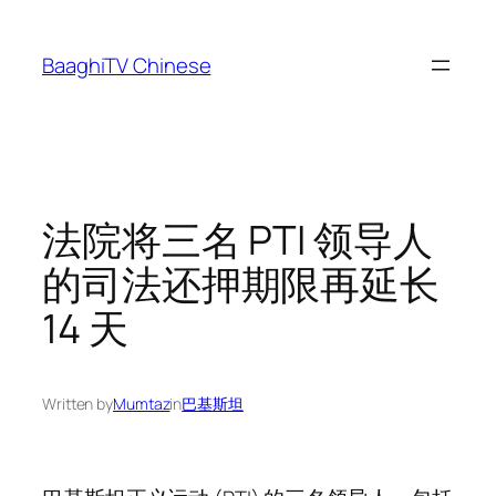
Skip
to
BaaghiTV Chinese
content
法院将三名 PTI 领导人
的司法还押期限再延长
14 天
Written by
Mumtaz
in
巴基斯坦