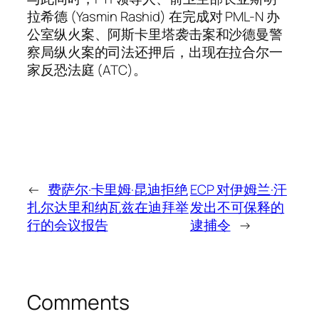
拉希德 (Yasmin Rashid) 在完成对 PML-N 办
公室纵火案、阿斯卡里塔袭击案和沙德曼警
察局纵火案的司法还押后，出现在拉合尔一
家反恐法庭 (ATC)。
←
费萨尔·卡里姆·昆迪拒绝
ECP 对伊姆兰·汗
扎尔达里和纳瓦兹在迪拜举
发出不可保释的
行的会议报告
逮捕令
→
Comments