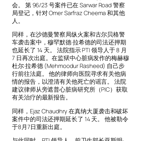
会。 第 96/23 号案件已在 Sarwar Road 警察
局登记，针对 Omer Sarfraz Cheema 和其他
人。
同样，在沙德曼警察局纵火案和古尔贝格警
车袭击案中，穆罕默德·拉希德的司法还押期
也延长了 14 天。 法院指示 PTI 领导人于 8 月
7 日再次出庭。在监狱中心脏病发作的梅赫穆
杜尔·拉希德 (Mehmoodur Rasheed) 自己步
行前往法庭。 他的律师向医院寻求有关他病
情的报告，以澄清有关他死亡的谣言。 法院
建议律师从旁遮普心脏病研究所（PIC）获取
有关治疗的最新报告。
同样，Ejaz Chaudhry 在真纳大厦袭击和破坏
案件中的司法还押期延长了 14 天。 他被勒令
于8月7日重新出庭。
与此同时，PTI 领导人、前卫生部长亚斯明·