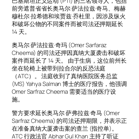
巴基斯坦正义运动 (PTI) 的三名领导人，包括
前旁遮普省省长奥马尔·萨法拉兹·奇马、梅赫
穆杜尔·拉希德和埃贾兹·乔杜里，因涉及纵火
和破坏公物的不同案件而被司法还押期延长
14 天。
奥马尔·萨法拉兹·奇玛 (Omer Sarfaraz
Cheema) 的司法还押因真纳大厦袭击和破坏
案件而延长了 14 天。 由于生病，这位前州长
坐在轮椅上被带到拉合尔的反恐法庭
（ATC）。 法庭收到了真纳医院医务总监
(MS) Yahya Salman 博士的医疗报告，他强调
Omer Sarfraz Cheema 需要适当的医疗设
施。
警方要求延长奥马尔·萨弗拉兹·奇马 (Omer
Sarfraz Cheema) 的司法还押期限，并表示正
在准备真纳大厦袭击案的查兰 (指控单)。
ATC 行政法官 Abhar Gul Khan 主持了听证