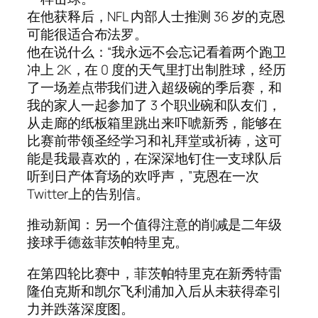
在他获释后，NFL 内部人士推测 36 岁的克恩
可能很适合布法罗。
他在说什么：“我永远不会忘记看着两个跑卫
冲上 2K，在 0 度的天气里打出制胜球，经历
了一场差点带我们进入超级碗的季后赛，和
我的家人一起参加了 3 个职业碗和队友们，
从走廊的纸板箱里跳出来吓唬新秀，能够在
比赛前带领圣经学习和礼拜堂或祈祷，这可
能是我最喜欢的，在深深地钉住一支球队后
听到日产体育场的欢呼声，”克恩在一次
Twitter上的告别信。
推动新闻：另一个值得注意的削减是二年级
接球手德兹菲茨帕特里克。
在第四轮比赛中，菲茨帕特里克在新秀特雷
隆伯克斯和凯尔飞利浦加入后从未获得牵引
力并跌落深度图。