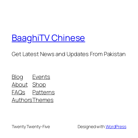
BaaghiTV Chinese
Get Latest News and Updates From Pakistan
Blog
Events
About
Shop
FAQs
Patterns
Authors
Themes
Twenty Twenty-Five
Designed with
WordPress