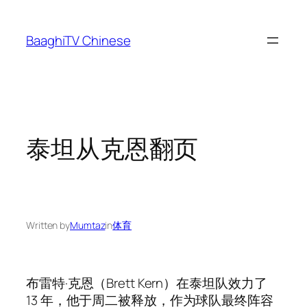
Skip
to
BaaghiTV Chinese
content
泰坦从克恩翻页
Written by
Mumtaz
in
体育
布雷特·克恩（Brett Kern）在泰坦队效力了
13 年，他于周二被释放，作为球队最终阵容