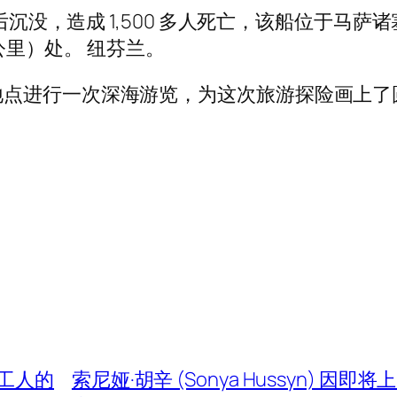
沉没，造成 1,500 多人死亡，该船位于马萨诸塞州
 公里）处。 纽芬兰。
进行一次深海游览，为这次旅游探险画上了圆满的句
工人的
索尼娅·胡辛 (Sonya Hussyn)