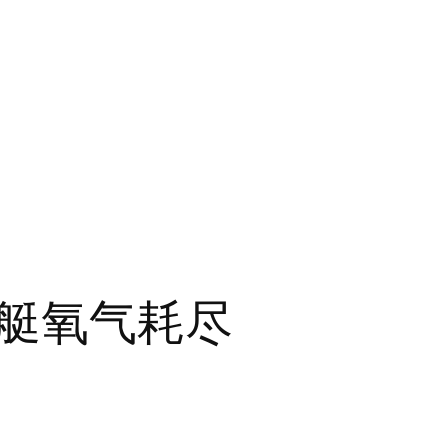
艇氧气耗尽