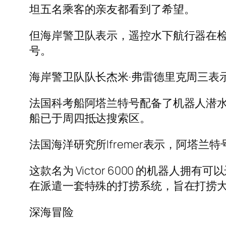
坦五名乘客的亲友都看到了希望。
但海岸警卫队表示，遥控水下航行器在
号。
海岸警卫队队长杰米·弗雷德里克周三表
法国科考船阿塔兰特号配备了机器人潜水艇，
船已于周四抵达搜索区。
法国海洋研究所Ifremer表示，阿塔
这款名为 Victor 6000 的机器
在派遣一套特殊的打捞系统，旨在打捞
深海冒险