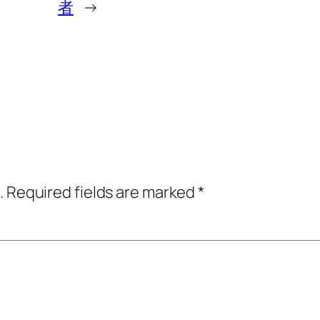
者
→
.
Required fields are marked
*