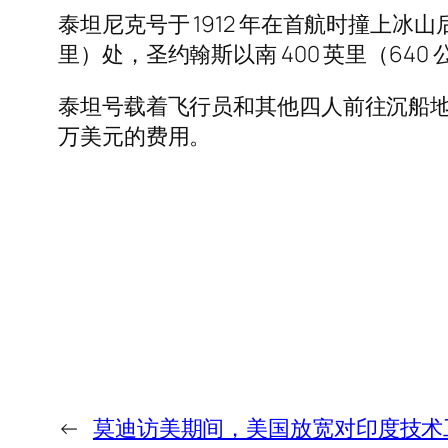
泰坦尼克号于 1912 年在首航时撞上冰山后
里）处，圣约翰斯以南 400 英里（640
泰坦号载着飞行员和其他四人前往沉船地点
万美元的费用。
←
莫迪访美期间，美国放宽对印度技术