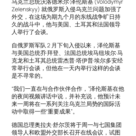
乌克兰总统沃洛德米尔·泽伦斯基 (Volodymyr
Zelenskyy) 就俄罗斯入侵乌克兰问题加强了
外交，在这场为期九个月的东线战争旷日持
久的战斗中，他与美国、土耳其和法国领导
人举行了会谈。
自俄罗斯军队 2 月下旬入侵以来，泽伦斯基
与美国总统乔·拜登、法国总统埃马纽埃尔·马
克龙和土耳其总统雷杰普·塔伊普·埃尔多安经
常举行会谈，但他在一天内举行这样的会谈
是不寻常的。
“我们一直在与合作伙伴合作，”泽伦斯基在他
的夜间视频讲话中说，并补充说，他预计未
来一周将在一系列关注乌克兰局势的国际活
动中取得一些“重要成果”。
德国总理奥拉夫·舒尔茨将于周一与七国集团
领导人和欧盟外交部长召开在线会议，试图