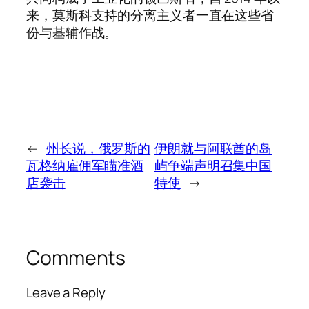
来，莫斯科支持的分离主义者一直在这些省
份与基辅作战。
←
州长说，俄罗斯的
伊朗就与阿联酋的岛
瓦格纳雇佣军瞄准酒
屿争端声明召集中国
店袭击
特使
→
Comments
Leave a Reply