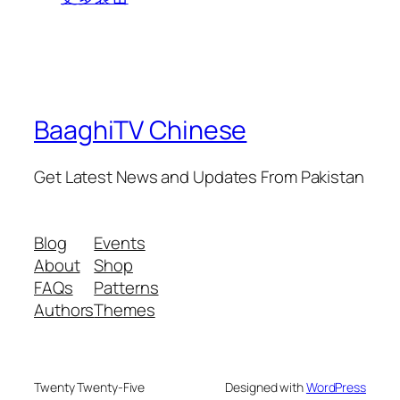
BaaghiTV Chinese
Get Latest News and Updates From Pakistan
Blog
Events
About
Shop
FAQs
Patterns
Authors
Themes
Twenty Twenty-Five
Designed with
WordPress