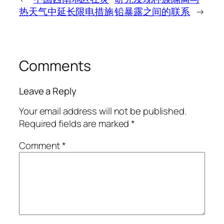
热天气中延长限电措施
铅暴露之间的联系
→
Comments
Leave a Reply
Your email address will not be published.
Required fields are marked
*
Comment
*