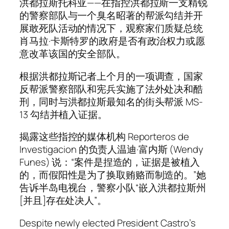
洪都拉斯托科亚——在指控洪都拉斯一支精锐
的警察部队与一个臭名昭著的帮派勾结并开
展敢死队活动的情况下，观察家们质疑总统
肖马拉·卡斯特罗的政府是否有政治权力或愿
意改革该国的安全部队。
根据洪都拉斯记者上个月的一项调查，国家
反帮派警察部队和宪兵实施了法外处决和酷
刑，同时与洪都拉斯最知名的街头帮派 MS-
13 勾结并植入证据。
揭露这些指控的媒体机构 Reporteros de
Investigacion 的负责人温迪·富内斯 (Wendy
Funes) 说：“案件是捏造的，证据是被植入
的，而假阳性是为了换取贿赂而制造的。”她
告诉半岛电视台，警察小队“嵌入洪都拉斯州
[并且]存在处决人”。
Despite newly elected President Castro’s