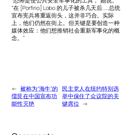
“恐怖是使公共安全军事化的工具，”她说。
“在 [Porfirio] Lobo 的儿子被杀几天后……总统
宣布宪兵将重返街头，这并非巧合。实际
上，他们仍然在街上。但关键是要创造一种
媒体效应：他们想推销社会重新军事化的概
念。”
←
被称为“海牛”的
民主党人在纽约特别选
儒艮在中国宣布功
举中保住了众议院的关
能性灭绝
键席位
→