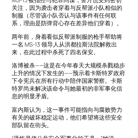
MS-13 被指控与犯罪同谋，警方也受到密切
关注，因为袭击者穿着与反帮派小队相似的
制服（尽管该小队否认与该事件有任何联
系，理由是防弹背心存在差异他们穿着）。
两年前，身着看似反帮派制服的枪手帮助将
一名 MS-13 领导人从洪都拉斯法院解救出
来，在此过程中杀死了四名保安。
洛博被杀——这是在今年春天大规模杀戮稳步
上升的情况下发生的——预示着卡斯特罗政府
下令宪兵在所有行动中陪伴国家警察。卡斯
特罗尚未解决该命令与她最初的非军事化信
息的明显矛盾。
富内斯认为，这一事件可能指向与腐败势力
有关的破坏稳定运动，他们希望将这些安全
部队留在街头。