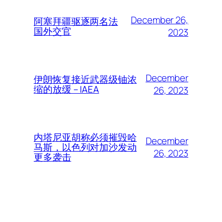
December 26,
阿塞拜疆驱逐两名法
国外交官
2023
December
伊朗恢复接近武器级铀浓
缩的放缓 – IAEA
26, 2023
内塔尼亚胡称必须摧毁哈
December
马斯，以色列对加沙发动
26, 2023
更多袭击