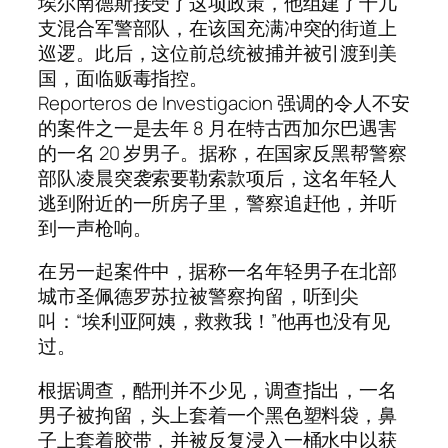
埃尔南德斯接受了这项政策，他组建了十几
支混合军警部队，在该国充满冲突的街道上
巡逻。此后，这位前总统被捕并被引渡到美
国，面临贩毒指控。
Reporteros de Investigacion 强调的令人不安
的案件之一是去年 8 月在特古西加尔巴遇害
的一名 20 岁男子。据称，在国家反黑帮警察
部队凌晨突袭索要勒索款项后，这名年轻人
逃到附近的一所房子里，警察追赶他，并听
到一声枪响。
在另一起案件中，据称一名年轻男子在北部
城市圣佩德罗苏拉被警察拘留，听到尖
叫：“埃利亚阿姨，救救我！”他再也没有见
过。
根据调查，酷刑并不少见，调查指出，一名
男子被拘留，头上套着一个黑色塑料袋，鼻
子上套着胶带，并被反复浸入一桶水中以获