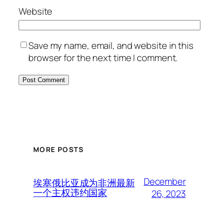
Website
Save my name, email, and website in this
browser for the next time I comment.
MORE POSTS
December
埃塞俄比亚成为非洲最新
一个主权违约国家
26, 2023