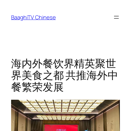
Skip
to
BaaghiTV Chinese
content
海内外餐饮界精英聚世
界美食之都 共推海外中
餐繁荣发展