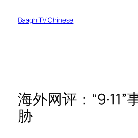
Skip
to
BaaghiTV Chinese
content
海外网评：“9·1
胁